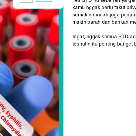
Tes STD itu sebenarnya gam
kamu nggak perlu takut priva
semakin mudah juga penang
makin parah dan bahkan me
Ingat, nggak semua STD ada
tes rutin itu penting banget