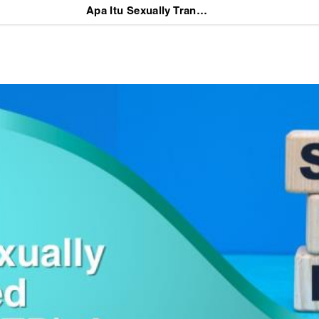
Apa Itu Sexually Transmitted Disease (STD) dan Bagaimana Cara Penularannya?