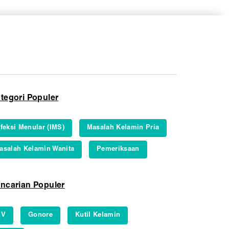
tegori Populer
nfeksi Menular (IMS)
Masalah Kelamin Pria
asalah Kelamin Wanita
Pemeriksaan
ncarian Populer
IV
Gonore
Kutil Kelamin