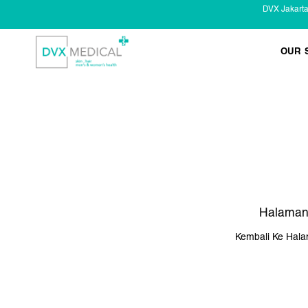
DVX Jakart
OUR 
KESEHATAN KELAMIN
Infeksi Menular (IMS)
Masalah Kelamin Pria
Masalah Kelamin Wanita
Halaman
Kembali Ke Hal
LAYANAN LAIN
Infus/ Injeksi
Laser
Kecantikan