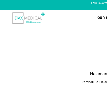
DVX Jakart
OUR 
KESEHATAN KELAMIN
Infeksi Menular (IMS)
Masalah Kelamin Pria
Masalah Kelamin Wanita
Halaman
Kembali Ke Hal
LAYANAN LAIN
Infus/ Injeksi
Laser
Kecantikan