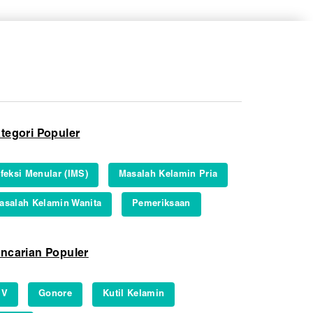
tegori Populer
nfeksi Menular (IMS)
Masalah Kelamin Pria
asalah Kelamin Wanita
Pemeriksaan
ncarian Populer
IV
Gonore
Kutil Kelamin