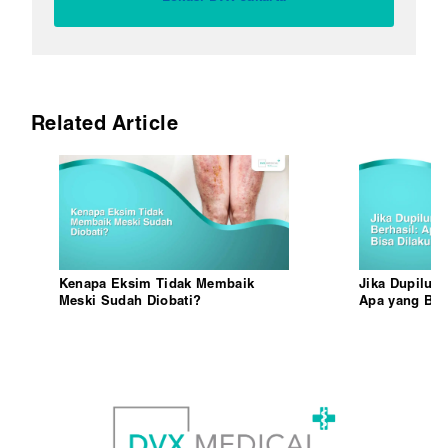
Related Article
Kenapa Eksim Tidak Membaik
Jika Dupiluma
Meski Sudah Diobati?
Apa yang Bis