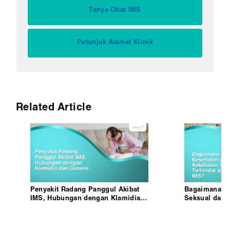
Tanya Obat IMS
Petunjuk Alamat Klinik
Related Article
Penyakit Radang Panggul Akibat
Bagaimana M
IMS, Hubungan dengan Klamidia
Seksual dan 
dan Gonore
Agar Terhinda