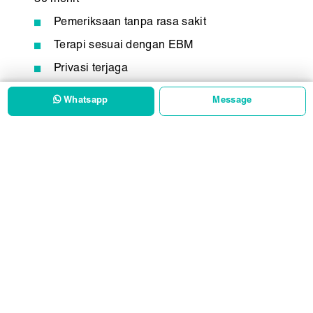
Pemeriksaan tanpa rasa sakit
Terapi sesuai dengan EBM
Privasi terjaga
Pemeriksaan dengan Dokter SpKK
Whatsapp
Hubungi DVX Medical Sekarang untuk
Dapatkan Layanan Terapi Vagina Bau
Terbaik di Surabaya Bersama Dokter
Spesialis Profesional!
Kunjungi DVX Medical Surabaya dan dapatkan
pemeriksaan Miss V yang tepat, cepat, dan aman.
Jangan tunda pengobatan masalah kelamin Anda,
segera periksa sekarang agar sembuh lebih cepat dan
Anda bisa kembali percaya diri!