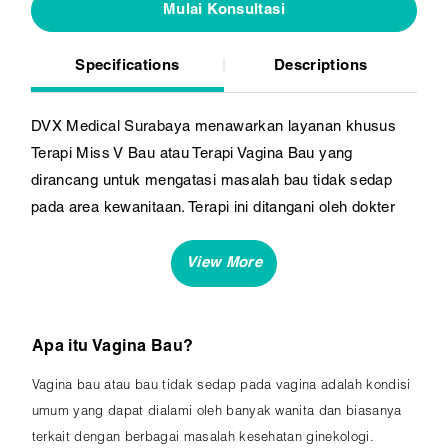
Mulai Konsultasi
Specifications
Descriptions
DVX Medical Surabaya menawarkan layanan khusus
Terapi Miss V Bau atau Terapi Vagina Bau yang
dirancang untuk mengatasi masalah bau tidak sedap
pada area kewanitaan. Terapi ini ditangani oleh dokter
spesialis kulit dan kelamin (SpKK) yang
berpengalaman, memastikan pemeriksaan dan
penanganan sesuai dengan standar Evidence-Based
Medicine (EBM). Dengan pendekatan medis yang
berbasis bukti, terapi ini ditujukan untuk mengidentifikasi
Apa itu Vagina Bau?
dan mengatasi penyebab spesifik dari masalah bau,
Vagina bau atau bau tidak sedap pada vagina adalah kondisi
menggunakan metode terkini yang efektif dan aman.
umum yang dapat dialami oleh banyak wanita dan biasanya
Klinik DVX Medical Surabaya berkomitmen pada
terkait dengan berbagai masalah kesehatan ginekologi.