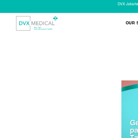
DVX Jakart
OUR 
KESEHATAN KELAMIN
Infeksi Menular (IMS)
Masalah Kelamin Pria
Masalah Kelamin Wanita
LAYANAN LAIN
Infus/ Injeksi
Laser
Kecantikan