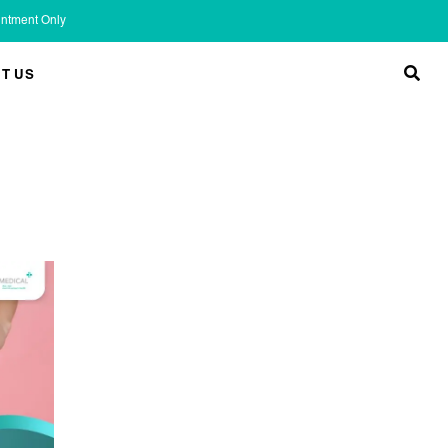
ointment Only
T US