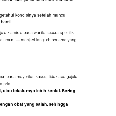
kira infeksi jamur atau infeksi saluran
etahui kondisinya setelah muncul
 hamil
la klamidia pada wanita secara spesifik —
ara umum — menjadi langkah pertama yang
un pada mayoritas kasus, tidak ada gejala
 pria.
 atau teksturnya lebih kental. Sering
i dengan obat yang salah, sehingga