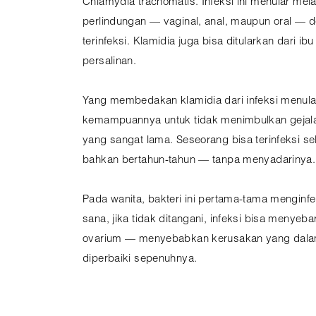
Chlamydia trachomatis. Infeksi ini menular mel
perlindungan — vaginal, anal, maupun oral —
terinfeksi. Klamidia juga bisa ditularkan dari ib
persalinan.
Yang membedakan klamidia dari infeksi menular
kemampuannya untuk tidak menimbulkan gejala
yang sangat lama. Seseorang bisa terinfeksi s
bahkan bertahun-tahun — tanpa menyadarinya.
Pada wanita, bakteri ini pertama-tama menginfek
sana, jika tidak ditangani, infeksi bisa menyeba
ovarium — menyebabkan kerusakan yang dalam
diperbaiki sepenuhnya.