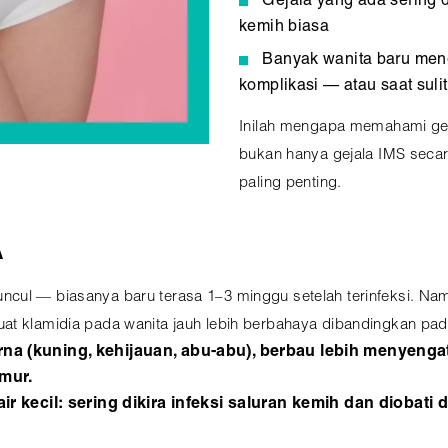
Gejala yang ada sering di
kemih biasa
Banyak wanita baru meng
komplikasi — atau saat sulit
Inilah mengapa memahami geja
bukan hanya gejala IMS sec
paling penting.
A
cul — biasanya baru terasa 1–3 minggu setelah terinfeksi. Nam
at klamidia pada wanita jauh lebih berbahaya dibandingkan pada
a (kuning, kehijauan, abu-abu), berbau lebih menyengat,
amur.
air kecil: sering dikira infeksi saluran kemih dan diobat