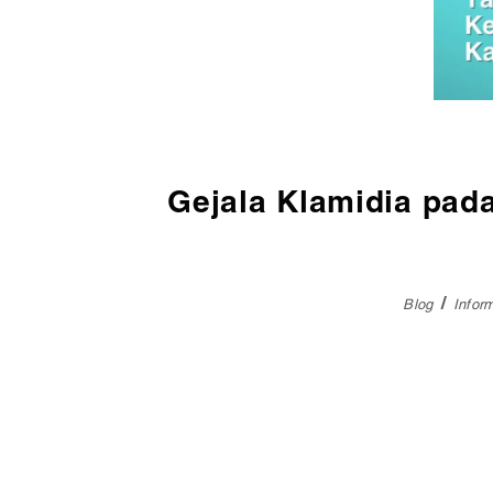
Pembedahan
Vaksinasi
SEMUA LAYANAN
Gejala Klamidia pad
Blog
Infor