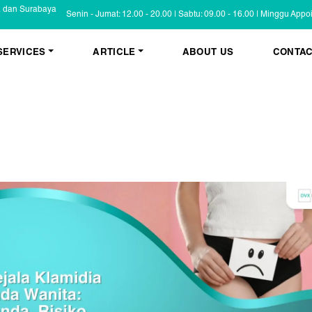
a dan Surabaya
Senin - Jumat: 12.00 - 20.00 | Sabtu: 09.00 - 16.00 | Minggu App
SERVICES
ARTICLE
ABOUT US
CONTAC
KESEHATAN KULIT
BLOG
Psoriasis
FAQ
Eczema
Informasi Umum
Masalah Kulit Lain
Tips dan Trik
Pemeriksaan
Cerita Pasien
PENYAKIT KULIT
Infeksi
Keluhan Kulit
Non Infeksi