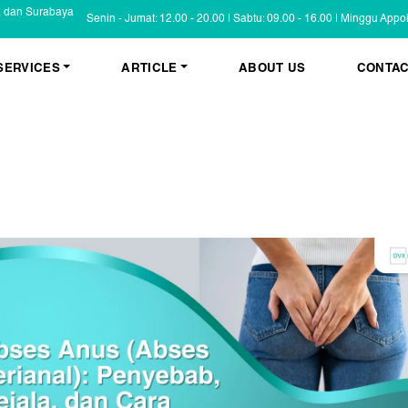
a dan Surabaya
Senin - Jumat: 12.00 - 20.00 | Sabtu: 09.00 - 16.00 | Minggu App
SERVICES
ARTICLE
ABOUT US
CONTAC
KESEHATAN KULIT
BLOG
Psoriasis
FAQ
Eczema
Informasi Umum
Masalah Kulit Lain
Tips dan Trik
Pemeriksaan
Cerita Pasien
PENYAKIT KULIT
Infeksi
Keluhan Kulit
Non Infeksi