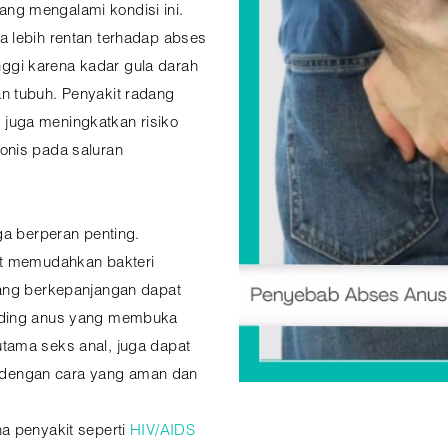
ng mengalami kondisi ini.
a lebih rentan terhadap abses
inggi karena kadar gula darah
n tubuh. Penyakit radang
if juga meningkatkan risiko
onis pada saluran
ga berperan penting.
at memudahkan bakteri
yang berkepanjangan dapat
inding anus yang membuka
erutama seks anal, juga dapat
an dengan cara yang aman dan
a penyakit seperti
HIV/AIDS