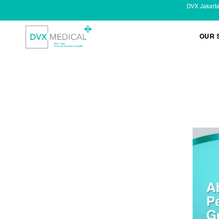
DVX Jakart
OUR 
KESEHATAN KELAMIN
Infeksi Menular (IMS)
Masalah Kelamin Pria
Masalah Kelamin Wanita
LAYANAN LAIN
Infus/ Injeksi
Laser
Kecantikan