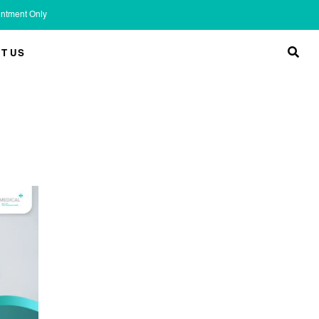
ointment Only
T US