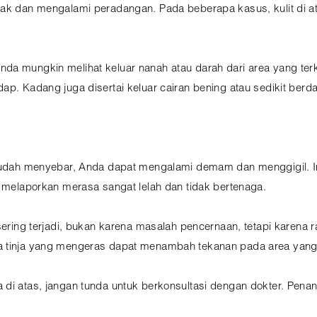
gkak dan mengalami peradangan. Pada beberapa kasus, kulit di 
da mungkin melihat keluar nanah atau darah dari area yang ter
ap. Kadang juga disertai keluar cairan bening atau sedikit berda
i sudah menyebar, Anda dapat mengalami demam dan menggigil. 
a melaporkan merasa sangat lelah dan tidak bertenaga.
 sering terjadi, bukan karena masalah pencernaan, tetapi karena 
na tinja yang mengeras dapat menambah tekanan pada area yan
 di atas, jangan tunda untuk berkonsultasi dengan dokter. Pen