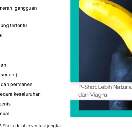
 merah, gangguan
tung tertentu
s
lan
sendiri)
l dan permanen
secara keseluruhan
penis
ksual
P-Shot adalah investasi jangka