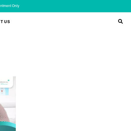
ointment Only
T US