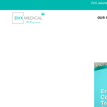
DVX Jakart
OUR 
KESEHATAN KELAMIN
Infeksi Menular (IMS)
Masalah Kelamin Pria
Masalah Kelamin Wanita
LAYANAN LAIN
Infus/ Injeksi
Laser
Kecantikan