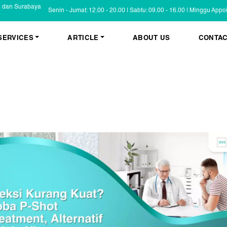
a dan Surabaya
Senin - Jumat: 12.00 - 20.00 | Sabtu: 09.00 - 16.00 | Minggu App
SERVICES
ARTICLE
ABOUT US
CONTAC
KESEHATAN KULIT
BLOG
Psoriasis
FAQ
Eczema
Informasi Umum
Masalah Kulit Lain
Tips dan Trik
Pemeriksaan
Cerita Pasien
PENYAKIT KULIT
Infeksi
Keluhan Kulit
Non Infeksi