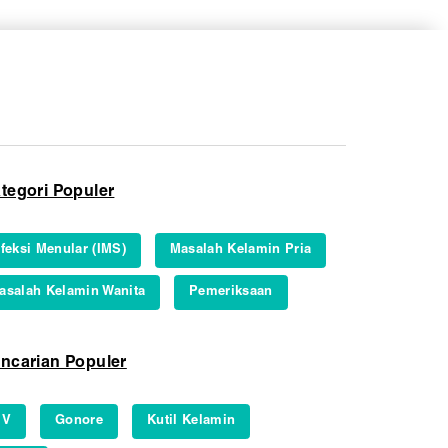
tegori Populer
nfeksi Menular (IMS)
Masalah Kelamin Pria
asalah Kelamin Wanita
Pemeriksaan
ncarian Populer
IV
Gonore
Kutil Kelamin