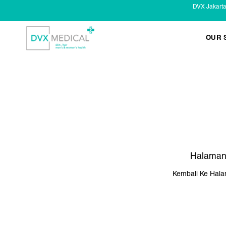
DVX Jakart
OUR 
KESEHATAN KELAMIN
Infeksi Menular (IMS)
Masalah Kelamin Pria
Masalah Kelamin Wanita
Halaman
Kembali Ke Hal
LAYANAN LAIN
Infus/ Injeksi
Laser
Kecantikan