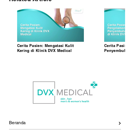
Cerita Pasien: Mengatasi Kulit
Cerita Pasie
Kering di Klinik DVX Medical
Penyembuhan V
DVX Medical
Beranda